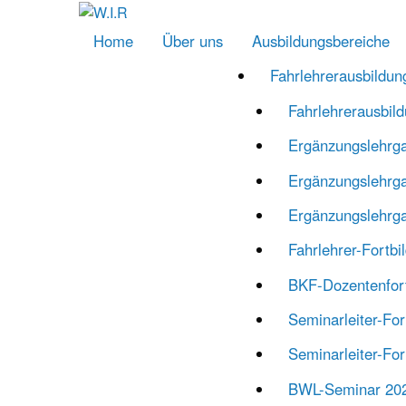
Home
Über uns
Ausbildungs­bereiche
Fahr­lehrer­ausbildun
Fahrlehrer­ausbi
Ergänzungs­lehrg
Ergänzungs­lehrg
Ergänzungslehrg
Fahrlehrer-Fortbi
BKF-Dozenten­for
Seminarleiter-Fo
Seminarleiter-Fo
BWL-Seminar 20