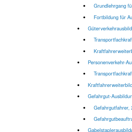
Grundlehrgang fü
Fortbildung für A
Güterverkehr­ausbil
Transport­fachkra
Kraftfahrer­weite
Personen­verkehr-Au
Transportfachkra
Kraftfahrer­weiterbi
Gefahr­gut-Ausbildu
Gefahrgut­fahrer,
Gefahrgut­beauft
Gabel­stapler­ausbil